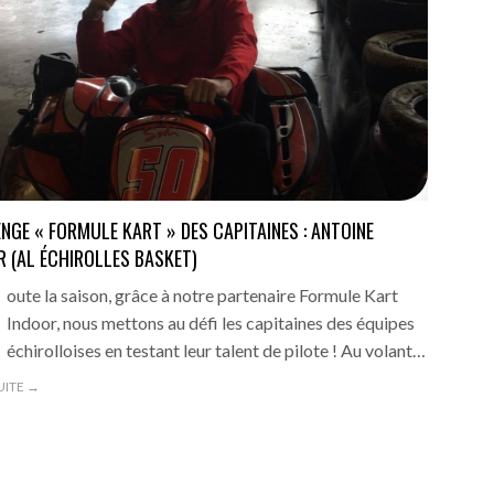
ANGERS –
 !
- 15 novembre 2016
ia (6-2)
- 13 novembre 2016
our Picasso
- 13 novembre 2016
tia
- 13 novembre 2016
in Sud
NGE « FORMULE KART » DES CAPITAINES : ANTOINE
- 13 novembre 2016
R (AL ÉCHIROLLES BASKET)
oute la saison, grâce à notre partenaire Formule Kart
Indoor, nous mettons au défi les capitaines des équipes
échirolloises en testant leur talent de pilote ! Au volant…
SUITE →