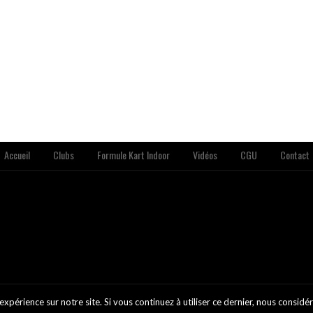
Accueil
Clubs
Formule Kart Indoor
Vidéos
CGU
Contact
expérience sur notre site. Si vous continuez à utiliser ce dernier, nous considé
-Sports.com - Tous Droits Réservés - Reproduction Totale Ou Partielle Interdite Sans