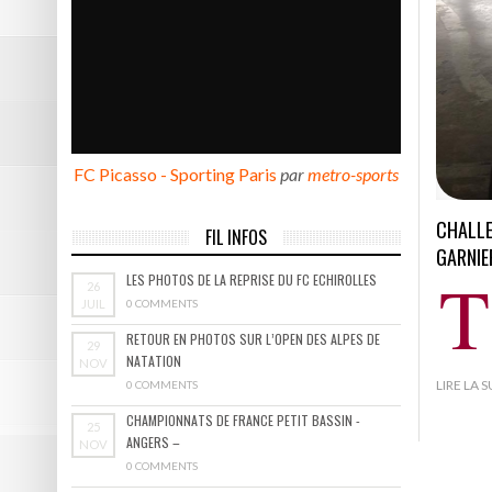
DE NATATION
Pôle Sud 38 tient sa victoire
Résumé vidéo Picasso – Bast
2ème victoire de la saison p
FC Picasso - Sporting Paris
par
metro-sports
Les photos de Picasso – Bas
Résumé vidéo Echirolles – A
CHALLE
FIL INFOS
GARNIE
T
LES PHOTOS DE LA REPRISE DU FC ECHIROLLES
26
JUIL
0 COMMENTS
RETOUR EN PHOTOS SUR L’OPEN DES ALPES DE
29
NATATION
NOV
LIRE LA 
0 COMMENTS
CHAMPIONNATS DE FRANCE PETIT BASSIN -
25
ANGERS –
NOV
0 COMMENTS