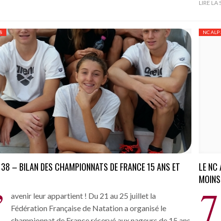
LIRE LA
8
NC ALP
 38 – BILAN DES CHAMPIONNATS DE FRANCE 15 ANS ET
LE NC
MOINS
’
7
avenir leur appartient ! Du 21 au 25 juillet la
Fédération Française de Natation a organisé le
championnat de France réservé aux nageurs de 15 ans