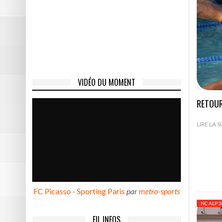
DE NATATION
Pôle Sud 38 tient sa victoire
Résumé vidéo Picasso – Bast
2ème victoire de la saison p
Les photos de Picasso – Bas
VIDÉO DU MOMENT
Résumé vidéo Echirolles – A
RETOUR
LIRE LA 
FC Picasso - Sporting Paris
par
metro-sports
NC ALP 3
FIL INFOS