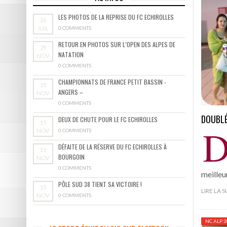
LES PHOTOS DE LA REPRISE DU FC ECHIROLLES
26
JUIL
0 COMMENTS
RETOUR EN PHOTOS SUR L’OPEN DES ALPES DE
29
NATATION
NOV
0 COMMENTS
CHAMPIONNATS DE FRANCE PETIT BASSIN -
25
ANGERS –
NOV
0 COMMENTS
DOUBLÉ
DEUX DE CHUTE POUR LE FC ECHIROLLES
15
NOV
0 COMMENTS
DÉFAITE DE LA RÉSERVE DU FC ECHIROLLES À
15
BOURGOIN
NOV
0 COMMENTS
meilleu
PÔLE SUD 38 TIENT SA VICTOIRE !
15
LIRE LA 
NOV
0 COMMENTS
NC ALP 3