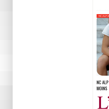
NC ALP 3
NC ALP
MOINS
L