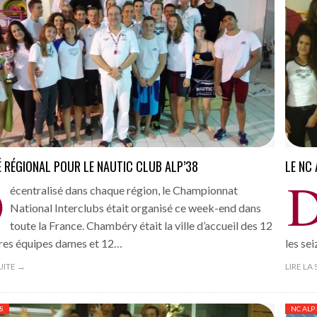
 RÉGIONAL POUR LE NAUTIC CLUB ALP’38
LE NC
D
écentralisé dans chaque région, le Championnat
National Interclubs était organisé ce week-end dans
toute la France. Chambéry était la ville d’accueil des 12
res équipes dames et 12…
les se
SUITE →
LIRE LA
8
NC ALP