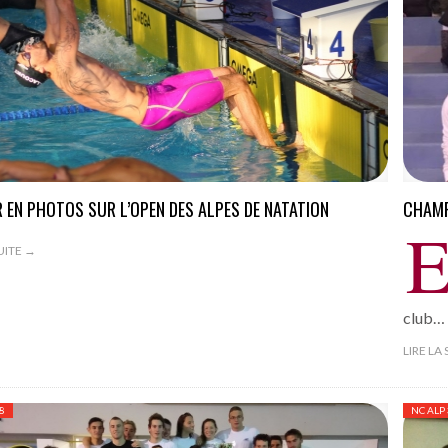
ANGERS –
 !
- 15 novembre 2016
ia (6-2)
- 13 novembre 2016
our Picasso
- 13 novembre 2016
tia
- 13 novembre 2016
in Sud
 EN PHOTOS SUR L’OPEN DES ALPES DE NATATION
CHAMP
- 13 novembre 2016
SUITE →
club…
LIRE LA
8
NC ALP