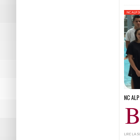
NC ALP 3
NC ALP
LIRE LA 