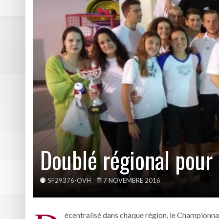
DE NATATION
2ème victoire de la saison p
Les photos de Picasso – Bas
Résumé vidéo Echirolles – A
Les photos de la reprise du 
Retour en photos sur l’Open
Doublé régional pour
SF29376-OVH
7 NOVEMBRE 2016
écentralisé dans chaque région, le Championnat