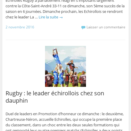
Echirolles Rugby a parfaitement réagi en s'imposans largement
contre la Côte-Saint-André 33-11 ce dimanche, son 5ème succès de la
saison en 6 journées. Dimanche prochain, les Echirollois se rendront
chez le leader La …
Lire la suite
→
2 novembre 2016
Laisser un commentaire
Rugby : le leader échirollois chez son
dauphin
Duel de leaders en Promotion d’honneur ce dimanche : le deuxième,
Chartreuse-Néron, accueille Echirolles, qui occupe la première place
du classement, dans un choc entre les deux seules formations qui
ont remporté leur quatre premiers matchs (Echirolles a deux points