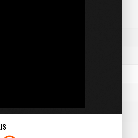
BOURGOIN
us