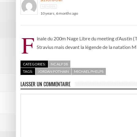
MEMBER
10 years, 6 months ago
F
inale du 200m Nage Libre du meeting d’Austin (T
Stravius mais devant la légende de la natation M
CATEGORIES:
NC ALP 38
TAGS:
JORDAN POTHAIN
MICHAEL PHELPS
LAISSER UN COMMENTAIRE