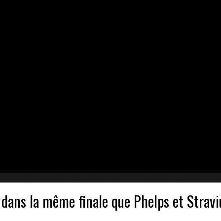
ANGERS –
 !
- 15 novembre 2016
ia (6-2)
- 13 novembre 2016
our Picasso
- 13 novembre 2016
tia
- 13 novembre 2016
in Sud
- 13 novembre 2016
dans la même finale que Phelps et Stravi