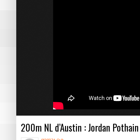
DE NATATION
Pôle Sud 38 tient sa victoire
Résumé vidéo Picasso – Bast
2ème victoire de la saison p
Les photos de Picasso – Bas
Résumé vidéo Echirolles – A
200m NL d’Austin : Jordan Pothain 
Sf29376-Ovh