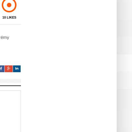
10
LIKES
érémy