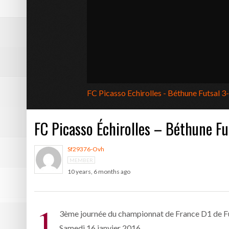
DE NATATION
Pôle Sud 38 tient sa victoire
Résumé vidéo Picasso – Bast
2ème victoire de la saison p
Les photos de Picasso – Bas
FC Picasso Echirolles - Béthune Futsal 3
Résumé vidéo Echirolles – A
FC Picasso Échirolles – Béthune Fut
Sf29376-Ovh
MEMBER
10 years, 6 months ago
1
3ème journée du championnat de France D1 de F
Samedi 16 janvier 2016