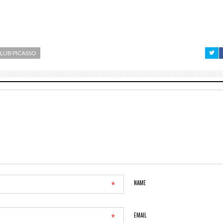
CLUB PICASSO
*
NAME
*
EMAIL