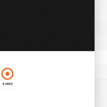
BOURGOIN
9
LIKES