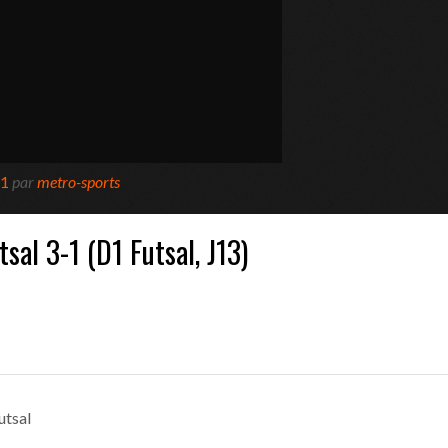
ANGERS –
 !
- 15 novembre 2016
ia (6-2)
- 13 novembre 2016
our Picasso
- 13 novembre 2016
tia
- 13 novembre 2016
-1
par
metro-sports
in Sud
- 13 novembre 2016
sal 3-1 (D1 Futsal, J13)
utsal