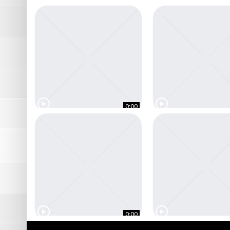
Futsal D1 : FC Picasso Échirolles –
Résumé vidéo Nantes Erdre 
Bagneux (4-7)
Picasso Échirolles (5-3)
0:00
Les buts de Bruguières SC – Picasso
FC Picasso – Bastia Agglo Fu
Échirolles
0:00
Dans les coulisses du FC Picasso
Futsal Coupe – FC Picasso –