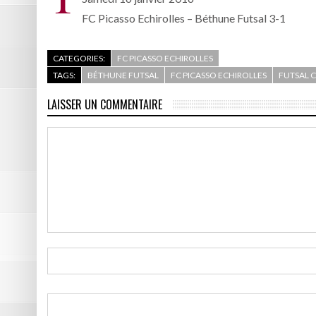
FC Picasso Echirolles – Béthune Futsal 3-1
CATEGORIES:
FC PICASSO ECHIROLLES
TAGS:
BÉTHUNE FUTSAL
FC PICASSO ECHIROLLES
FUTSAL 
LAISSER UN COMMENTAIRE