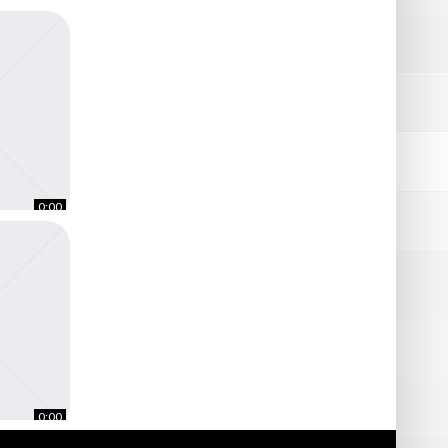
ing Paris
0:00
eux Slovénie-
0:00
– Mai 2015