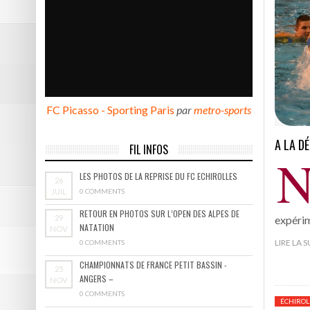
DE NATATION
Pôle Sud 38 tient sa victoire
Résumé vidéo Picasso – Bast
2ème victoire de la saison p
FC Picasso - Sporting Paris
par
metro-sports
Les photos de Picasso – Bas
Résumé vidéo Echirolles – A
A LA D
FIL INFOS
LES PHOTOS DE LA REPRISE DU FC ECHIROLLES
26
JUIL
0 COMMENTS
RETOUR EN PHOTOS SUR L’OPEN DES ALPES DE
29
expérim
NATATION
NOV
LIRE LA 
0 COMMENTS
CHAMPIONNATS DE FRANCE PETIT BASSIN -
25
ANGERS –
NOV
0 COMMENTS
ÉCHIROL