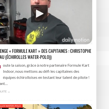
BOURGOIN
ENGE « FORMULE KART » DES CAPITAINES : CHRISTOPHE
AU (ÉCHIROLLES WATER-POLO))
T
oute la saison, grâce à notre partenaire Formule Kart
Indoor, nous mettons au défi les capitaines des
équipes échirolloises en testant leur talent de pilote !
lant…
 SUITE →
LLES WATER-POLO