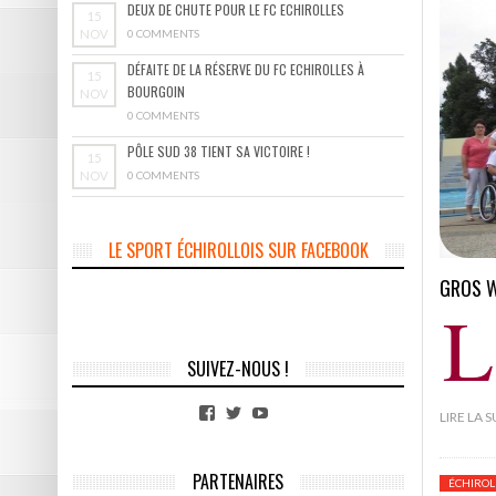
DEUX DE CHUTE POUR LE FC ECHIROLLES
15
NOV
0 COMMENTS
DÉFAITE DE LA RÉSERVE DU FC ECHIROLLES À
15
BOURGOIN
NOV
0 COMMENTS
PÔLE SUD 38 TIENT SA VICTOIRE !
15
NOV
0 COMMENTS
LE SPORT ÉCHIROLLOIS SUR FACEBOOK
GROS W
L
SUIVEZ-NOUS !
Facebook
Twitter
YouTube
LIRE LA 
PARTENAIRES
ÉCHIROL