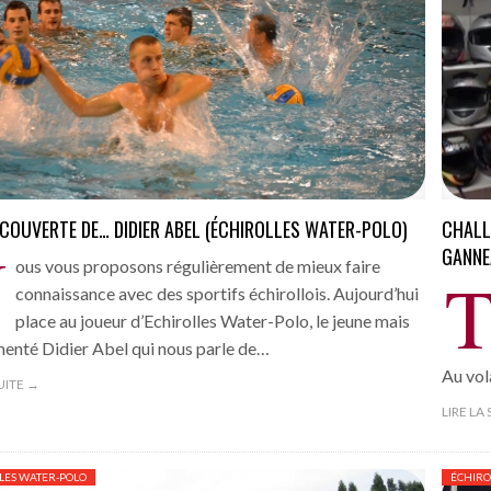
ANGERS –
 !
- 15 novembre 2016
ia (6-2)
- 13 novembre 2016
our Picasso
- 13 novembre 2016
tia
- 13 novembre 2016
in Sud
ÉCOUVERTE DE… DIDIER ABEL (ÉCHIROLLES WATER-POLO)
CHALL
- 13 novembre 2016
N
GANNE
ous vous proposons régulièrement de mieux faire
connaissance avec des sportifs échirollois. Aujourd’hui
place au joueur d’Echirolles Water-Polo, le jeune mais
enté Didier Abel qui nous parle de…
Au vo
SUITE →
LIRE LA
LES WATER-POLO
ÉCHIRO