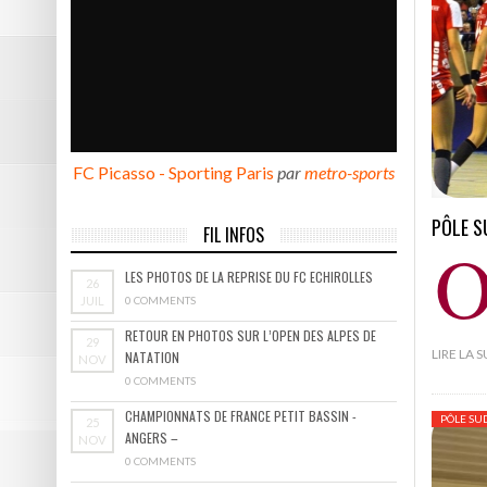
DE NATATION
Pôle Sud 38 tient sa victoire
Résumé vidéo Picasso – Bast
2ème victoire de la saison p
FC Picasso - Sporting Paris
par
metro-sports
Les photos de Picasso – Bas
Résumé vidéo Echirolles – A
PÔLE S
FIL INFOS
LES PHOTOS DE LA REPRISE DU FC ECHIROLLES
26
JUIL
0 COMMENTS
RETOUR EN PHOTOS SUR L’OPEN DES ALPES DE
29
LIRE LA 
NATATION
NOV
0 COMMENTS
CHAMPIONNATS DE FRANCE PETIT BASSIN -
PÔLE SU
25
ANGERS –
NOV
0 COMMENTS