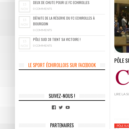
DEUX DE CHUTE POUR LE FC ECHIROLLES
15
NOV
0 COMMENTS
DÉFAITE DE LA RÉSERVE DU FC ECHIROLLES À
15
BOURGOIN
NOV
0 COMMENTS
PÔLE SUD 38 TIENT SA VICTOIRE !
15
NOV
0 COMMENTS
PÔLE S
LE SPORT ÉCHIROLLOIS SUR FACEBOOK
C
LIRE LA 
SUIVEZ-NOUS !
Facebook
Twitter
YouTube
PARTENAIRES
PÔLE SU