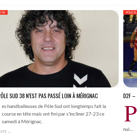
D 38
PÔLE S
PÔLE SUD 38 N’EST PAS PASSÉ LOIN À MÉRIGNAC
D2F –
es handballeuses de Pôle Sud ont longtemps fait la
course en tête mais ont fini par s’incliner 27-23 ce
samedi à Mérignac.
nul…
SUITE →