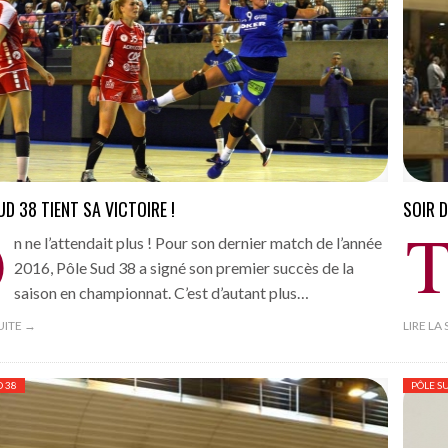
ANGERS –
 !
- 15 novembre 2016
ia (6-2)
- 13 novembre 2016
our Picasso
- 13 novembre 2016
tia
- 13 novembre 2016
in Sud
UD 38 TIENT SA VICTOIRE !
SOIR 
- 13 novembre 2016
O
n ne l’attendait plus ! Pour son dernier match de l’année
2016, Pôle Sud 38 a signé son premier succès de la
saison en championnat. C’est d’autant plus…
SUITE →
LIRE LA
D 38
PÔLE S