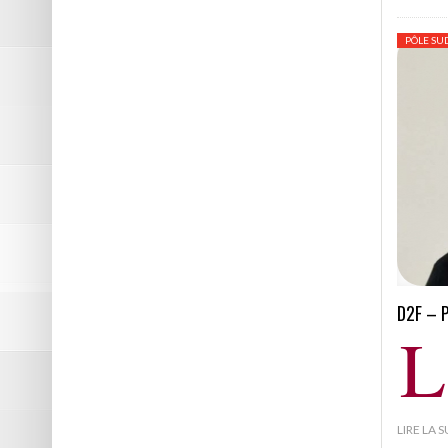
PÔLE SU
D2F – 
L
LIRE LA 