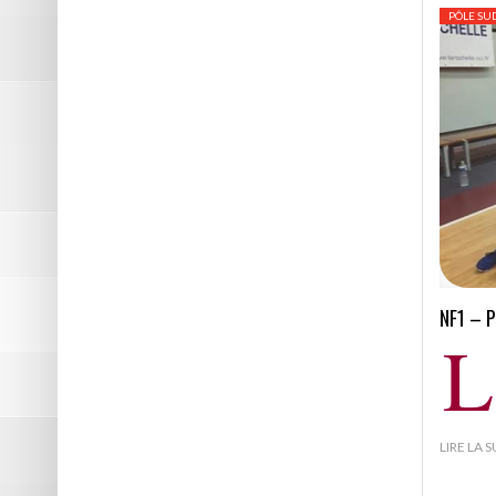
PÔLE SU
NF1 – 
L
LIRE LA 