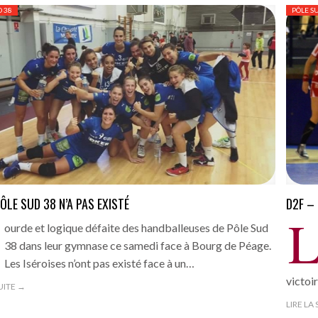
D 38
PÔLE S
PÔLE SUD 38 N’A PAS EXISTÉ
D2F –
ourde et logique défaite des handballeuses de Pôle Sud
38 dans leur gymnase ce samedi face à Bourg de Péage.
Les Iséroises n’ont pas existé face à un…
victoi
SUITE →
LIRE LA