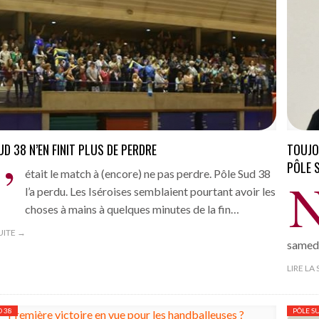
UD 38 N’EN FINIT PLUS DE PERDRE
TOUJO
’
PÔLE 
était le match à (encore) ne pas perdre. Pôle Sud 38
l’a perdu. Les Iséroises semblaient pourtant avoir les
choses à mains à quelques minutes de la fin…
SUITE →
samedi
LIRE LA
D 38
PÔLE S