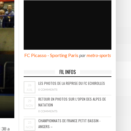
BOURGOIN
FC Picasso - Sporting Paris
par
metro-sports
FIL INFOS
LES PHOTOS DE LA REPRISE DU FC ECHIROLLES
26
JUIL
0 COMMENTS
RETOUR EN PHOTOS SUR L’OPEN DES ALPES DE
29
NATATION
NOV
0 COMMENTS
CHAMPIONNATS DE FRANCE PETIT BASSIN -
25
ANGERS –
NOV
d 38 a