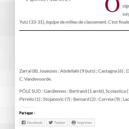
O
sig
sur
Yutz (33-31), équipe de milieu de classement. C’est fi
Zarraï (8). Joueuses : Abdellahi (9 buts) ; Castagna (6) ; Do
C. Vandevoorde.
PÔLE SUD : Gardiennes : Bertrand (1 arrêt), Scolastica (18
Pirrello (1) ; Stojanovic (7) ; Bernard (2) ; Correia (9) ; Lac
Partager :
Facebook
Twitter
Imprimer