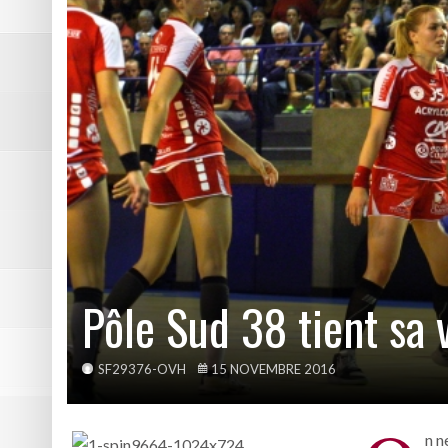
DE NATATION
Pôle Sud 38 tient sa victoire
Résumé vidéo Picasso – Bast
2ème victoire de la saison p
Les photos de Picasso – Bas
Résumé vidéo Echirolles – A
Pôle Sud 38 tient sa v
SF29376-OVH
15 NOVEMBRE 2016
n n