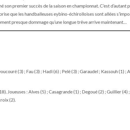
né son premier succès de la saison en championnat. C’est d’autant p
prise que les handballeuses eybino-échirolloises sont allées s’impo
nalement presque dommage qu’une longue trêve arrive maintenant…
ucouré (3) ; Fau (3) ; Hadi (6) ; Pelé (3) ; Garaudel ; Kassouh (1) ; A.
). Joueuses : Alves (5) ; Casagrande (1) ; Degoué (2) ; Guillier (4) ;
roix (2).