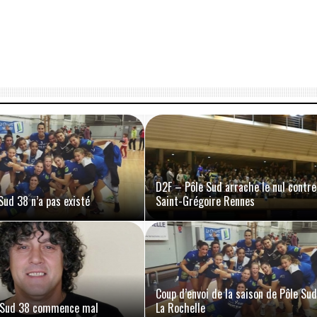
D2F – Pôle Sud arrache le nul contre
Sud 38 n’a pas existé
Saint-Grégoire Rennes
Coup d’envoi de la saison de Pôle Su
 Sud 38 commence mal
La Rochelle