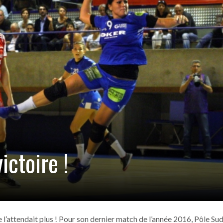
ANGERS –
 !
- 15 novembre 2016
ia (6-2)
- 13 novembre 2016
our Picasso
- 13 novembre 2016
tia
- 13 novembre 2016
in Sud
- 13 novembre 2016
ictoire !
e l’attendait plus ! Pour son dernier match de l’année 2016, Pôle Su