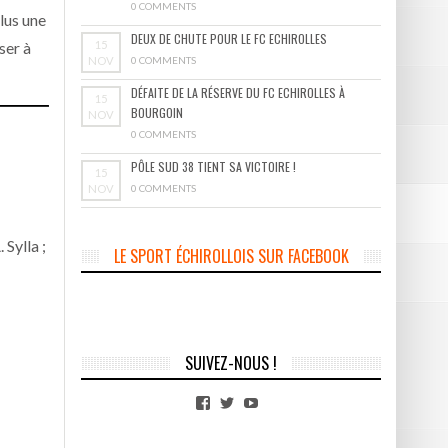
0 COMMENTS
lus une
DEUX DE CHUTE POUR LE FC ECHIROLLES
15
ser à
NOV
0 COMMENTS
DÉFAITE DE LA RÉSERVE DU FC ECHIROLLES À
15
BOURGOIN
NOV
0 COMMENTS
PÔLE SUD 38 TIENT SA VICTOIRE !
15
NOV
0 COMMENTS
 Sylla ;
LE SPORT ÉCHIROLLOIS SUR FACEBOOK
SUIVEZ-NOUS !
Facebook
Twitter
YouTube