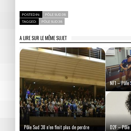
POSTED IN:
PÔLE SUD 38
TAGGED:
PÔLE SUD 38
A LIRE SUR LE MÊME SUJET
NF1 – Pôle 
Pôle Sud 38 n’en finit plus de perdre
D2F – Pôle