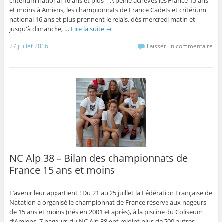
critérium national 16 ans et plus – À peine achevés les France 15 ans
et moins à Amiens, les championnats de France Cadets et critérium
national 16 ans et plus prennent le relais, dès mercredi matin et
jusqu'à dimanche, …
Lire la suite
→
27 juillet 2016
Laisser un commentaire
NC Alp 38 – Bilan des championnats de
France 15 ans et moins
L’avenir leur appartient ! Du 21 au 25 juillet la Fédération Française de
Natation a organisé le championnat de France réservé aux nageurs
de 15 ans et moins (nés en 2001 et après), à la piscine du Coliseum
d’Amiens. 7 nageurs du NC Alp 38 ont rejoint plus de 700 autres