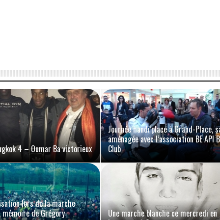
Journée handi’place à Grand-Place, s
aménagée avec l’association BE API 
ngkok 4 – Oumar Ba victorieux
Club
isation lors de la marche
a mémoire de Grégory
Une marche blanche ce mercredi en