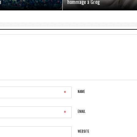
h
hommage à Greg
*
NAME
*
EMAIL
WEBSITE