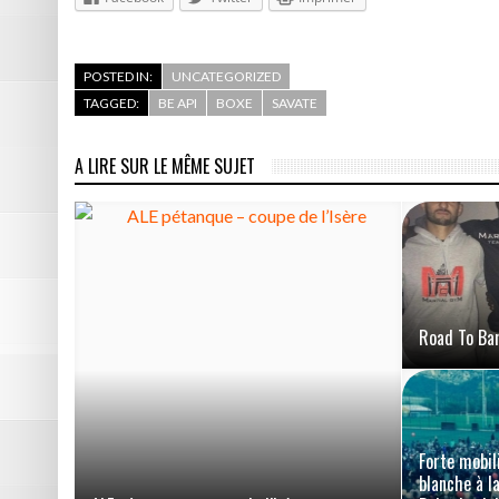
POSTED IN:
UNCATEGORIZED
TAGGED:
BE API
BOXE
SAVATE
A LIRE SUR LE MÊME SUJET
Road To Ba
Forte mobil
blanche à l