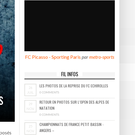
BOURGOIN
FC Picasso - Sporting Paris
par
metro-sports
FIL INFOS
LES PHOTOS DE LA REPRISE DU FC ECHIROLLES
26
s
JUIL
0 COMMENTS
RETOUR EN PHOTOS SUR L’OPEN DES ALPES DE
29
NATATION
NOV
0 COMMENTS
CHAMPIONNATS DE FRANCE PETIT BASSIN -
25
ANGERS –
NOV
oposés