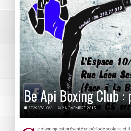
DE NATATION
Résumé vidéo Picasso – Bast
2ème victoire de la saison p
Les photos de Picasso – Bas
Résumé vidéo Echirolles – A
Les photos de la reprise du 
Be Api Boxing Club :
SF29376-OVH
2 NOVEMBRE 2015
e planning est présenté en période scolaire et 