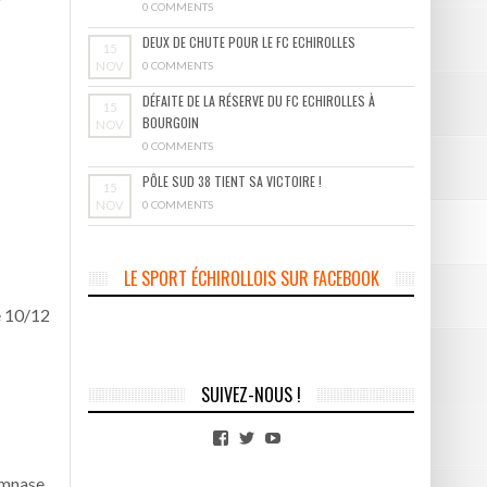
0 COMMENTS
DEUX DE CHUTE POUR LE FC ECHIROLLES
15
NOV
0 COMMENTS
DÉFAITE DE LA RÉSERVE DU FC ECHIROLLES À
15
BOURGOIN
NOV
0 COMMENTS
PÔLE SUD 38 TIENT SA VICTOIRE !
15
NOV
0 COMMENTS
LE SPORT ÉCHIROLLOIS SUR FACEBOOK
e 10/12
SUIVEZ-NOUS !
Facebook
Twitter
YouTube
ymnase