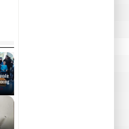
avate
Boxing