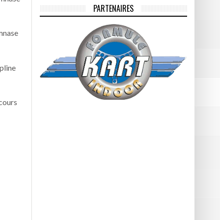
PARTENAIRES
ymnase
ipline
 cours