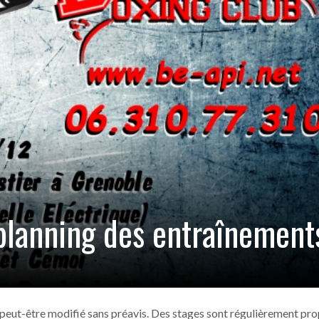
ANGERS –
ia (6-2)
- 13 novembre 2016
our Picasso
- 13 novembre 2016
tia
- 13 novembre 2016
in Sud
- 13 novembre 2016
FC Echirolles
- 26 juillet 2017
 planning des entraînement
il peut-être modifié sans préavis. Des stages sont régulièrement pr