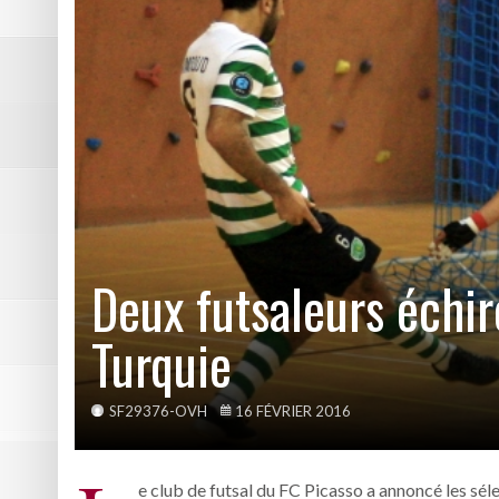
DE NATATION
Pôle Sud 38 tient sa victoire
Résumé vidéo Picasso – Bast
2ème victoire de la saison p
Les photos de Picasso – Bas
Résumé vidéo Echirolles – A
Deux futsaleurs échir
Turquie
SF29376-OVH
16 FÉVRIER 2016
e club de futsal du FC Picasso a annoncé les sél