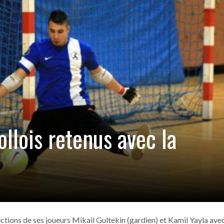
ANGERS –
 !
- 15 novembre 2016
ia (6-2)
- 13 novembre 2016
our Picasso
- 13 novembre 2016
tia
- 13 novembre 2016
in Sud
- 13 novembre 2016
ollois retenus avec la
ections de ses joueurs Mikail Gultekin (gardien) et Kamil Yayla ave