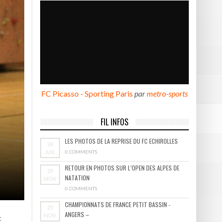
BOURGOIN
FC Picasso - Sporting Paris
par
metro-sports
FIL INFOS
LES PHOTOS DE LA REPRISE DU FC ECHIROLLES
26
JUIL
0 COMMENTS
RETOUR EN PHOTOS SUR L’OPEN DES ALPES DE
29
NATATION
NOV
0 COMMENTS
CHAMPIONNATS DE FRANCE PETIT BASSIN -
25
ANGERS –
NOV
c