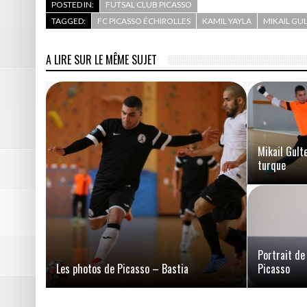
POSTED IN:
FUTSAL CLUB PICASSO
TAGGED:
FC PICASSO ÉCHIROLLES
KAMIL YAYLA
MIKAIL GU
A LIRE SUR LE MÊME SUJET
Mikail Gult
turque
Portrait de
Les photos de Picasso – Bastia
Picasso