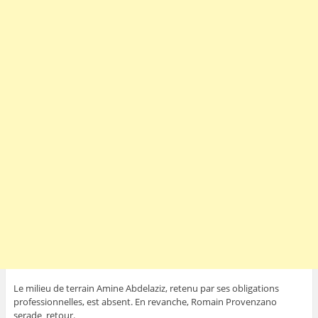
Le milieu de terrain Amine Abdelaziz, retenu par ses obligations
professionnelles, est absent. En revanche, Romain Provenzano
serade retour.