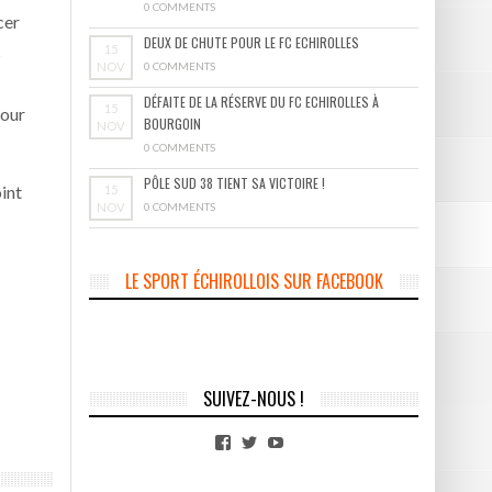
0 COMMENTS
cer
DEUX DE CHUTE POUR LE FC ECHIROLLES
15
s
NOV
0 COMMENTS
DÉFAITE DE LA RÉSERVE DU FC ECHIROLLES À
15
pour
BOURGOIN
NOV
0 COMMENTS
PÔLE SUD 38 TIENT SA VICTOIRE !
int
15
NOV
0 COMMENTS
LE SPORT ÉCHIROLLOIS SUR FACEBOOK
SUIVEZ-NOUS !
Facebook
Twitter
YouTube