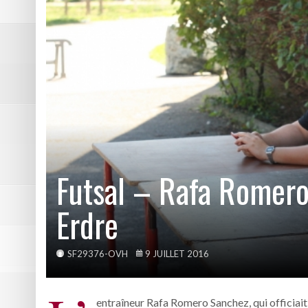
DE NATATION
Pôle Sud 38 tient sa victoire
Résumé vidéo Picasso – Bast
2ème victoire de la saison p
Les photos de Picasso – Bas
Résumé vidéo Echirolles – A
Futsal – Rafa Romero
Erdre
SF29376-OVH
9 JUILLET 2016
entraîneur Rafa Romero Sanchez, qui officiait 