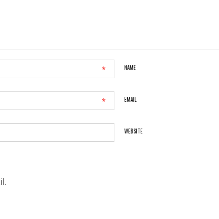
*
NAME
*
EMAIL
WEBSITE
l.