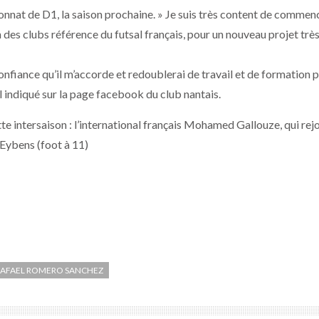
nnat de D1, la saison prochaine.
» Je suis très content de commen
 des clubs référence du futsal français, pour un nouveau projet trè
onfiance qu’il m’accorde et redoublerai de travail et de formation 
-il indiqué sur la page facebook du club nantais.
 intersaison : l’international français Mohamed Gallouze, qui rejo
Eybens (foot à 11)
RAFAEL ROMERO SANCHEZ