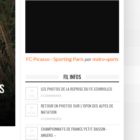
BOURGOIN
FC Picasso - Sporting Paris
par
metro-sports
FIL INFOS
s
LES PHOTOS DE LA REPRISE DU FC ECHIROLLES
26
JUIL
0 COMMENTS
RETOUR EN PHOTOS SUR L’OPEN DES ALPES DE
29
NATATION
NOV
0 COMMENTS
CHAMPIONNATS DE FRANCE PETIT BASSIN -
25
ANGERS –
NOV