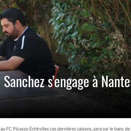
ANGERS –
 !
- 15 novembre 2016
ia (6-2)
- 13 novembre 2016
our Picasso
- 13 novembre 2016
tia
- 13 novembre 2016
in Sud
- 13 novembre 2016
 Sanchez s’engage à Nante
au FC Picasso Échirolles ces dernières saisons, sera sur le banc de