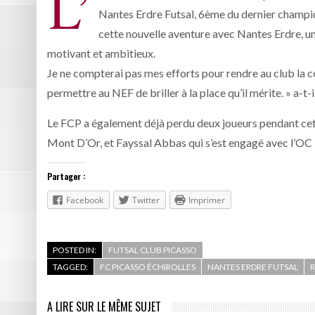
L’
Nantes Erdre Futsal, 6ème du dernier champio
cette nouvelle aventure avec Nantes Erdre, un
motivant et ambitieux.
Je ne compterai pas mes efforts pour rendre au club la c
permettre au NEF de briller à la place qu’il mérite. » a-t
Le FCP a également déjà perdu deux joueurs pendant cette
Mont D’Or, et Fayssal Abbas qui s’est engagé avec l’OC 
Partager :
Facebook
Twitter
Imprimer
POSTED IN:
FUTSAL CLUB PICASSO
TAGGED:
FC PICASSO ÉCHIROLLES
NANTES ERDRE FUTSAL
A LIRE SUR LE MÊME SUJET