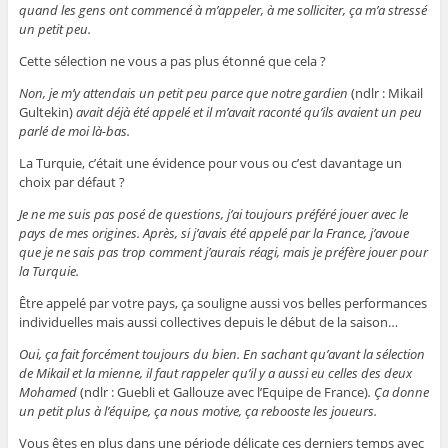
quand les gens ont commencé à m’appeler, à me solliciter, ça m’a stressé
un petit peu.
Cette sélection ne vous a pas plus étonné que cela ?
Non, je m’y attendais un petit peu parce que notre gardien
(ndlr : Mikail
Gultekin)
avait déjà été appelé et il m’avait raconté qu’ils avaient un peu
parlé de moi là-bas.
La Turquie, c’était une évidence pour vous ou c’est davantage un
choix par défaut ?
Je ne me suis pas posé de questions, j’ai toujours préféré jouer avec le
pays de mes origines. Après, si j’avais été appelé par la France, j’avoue
que je ne sais pas trop comment j’aurais réagi, mais je préfère jouer pour
la Turquie.
Être appelé par votre pays, ça souligne aussi vos belles performances
individuelles mais aussi collectives depuis le début de la saison…
Oui, ça fait forcément toujours du bien. En sachant qu’avant la sélection
de Mikail et la mienne, il faut rappeler qu’il y a aussi eu celles des deux
Mohamed
(ndlr : Guebli et Gallouze avec l’Equipe de France)
. Ça donne
un petit plus à l’équipe, ça nous motive, ça rebooste les joueurs.
Vous êtes en plus dans une période délicate ces derniers temps avec