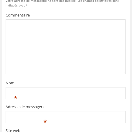
Votre adresse de messagerie ne sera pas publiée.
Les champs obligatoires sont
indiqués avec
*
Commentaire
Nom
*
Adresse de messagerie
*
Site web