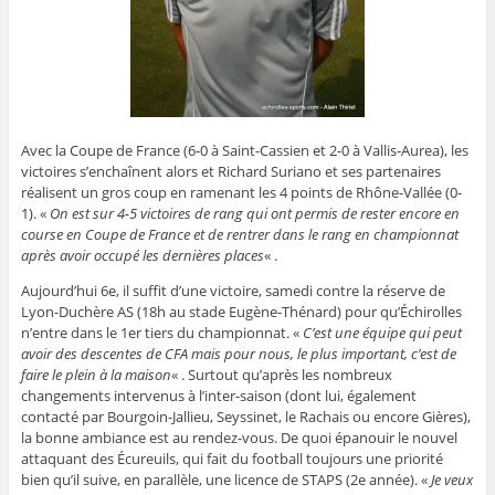
Avec la Coupe de France (6-0 à Saint-Cassien et 2-0 à Vallis-Aurea), les
victoires s’enchaînent alors et Richard Suriano et ses partenaires
réalisent un gros coup en ramenant les 4 points de Rhône-Vallée (0-
1). «
On est sur 4-5 victoires de rang qui ont permis de rester encore en
course en Coupe de France et de rentrer dans le rang en championnat
après avoir occupé les dernières places
« .
Aujourd’hui 6e, il suffit d’une victoire, samedi contre la réserve de
Lyon-Duchère AS (18h au stade Eugène-Thénard) pour qu’Échirolles
n’entre dans le 1er tiers du championnat. «
C’est une équipe qui peut
avoir des descentes de CFA mais pour nous, le plus important, c’est de
faire le plein à la maison
« . Surtout qu’après les nombreux
changements intervenus à l’inter-saison (dont lui, également
contacté par Bourgoin-Jallieu, Seyssinet, le Rachais ou encore Gières),
la bonne ambiance est au rendez-vous. De quoi épanouir le nouvel
attaquant des Écureuils, qui fait du football toujours une priorité
bien qu’il suive, en parallèle, une licence de STAPS (2e année). «
Je veux