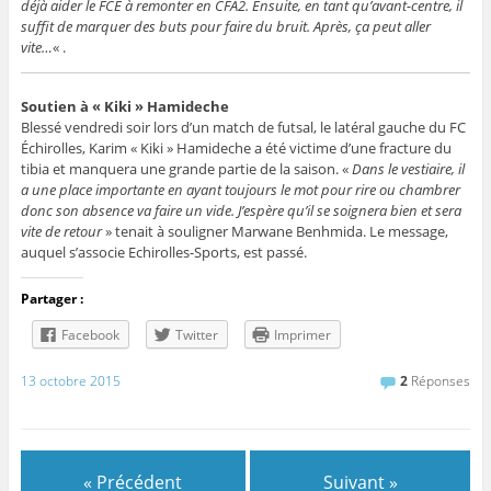
déjà aider le FCE à remonter en CFA2. Ensuite, en tant qu’avant-centre, il
suffit de marquer des buts pour faire du bruit. Après, ça peut aller
vite…
« .
Soutien à « Kiki » Hamideche
Blessé vendredi soir lors d’un match de futsal, le latéral gauche du FC
Échirolles, Karim « Kiki » Hamideche a été victime d’une fracture du
tibia et manquera une grande partie de la saison. «
Dans le vestiaire, il
a une place importante en ayant toujours le mot pour rire ou chambrer
donc son absence va faire un vide. J’espère qu’il se soignera bien et sera
vite de retour
» tenait à souligner Marwane Benhmida. Le message,
auquel s’associe Echirolles-Sports, est passé.
Partager :
Facebook
Twitter
Imprimer
13 octobre 2015
2
Réponses
« Précédent
Suivant »