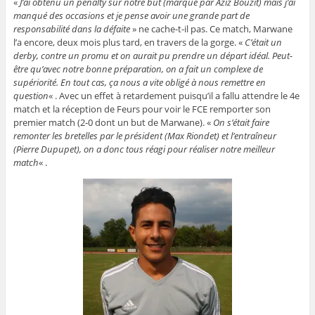
«
J’ai obtenu un penalty sur notre but (marqué par Aziz Bouzit) mais j’ai
manqué des occasions et je pense avoir une grande part de
responsabilité dans la défaite
» ne cache-t-il pas. Ce match, Marwane
l’a encore, deux mois plus tard, en travers de la gorge. «
C’était un
derby, contre un promu et on aurait pu prendre un départ idéal. Peut-
être qu’avec notre bonne préparation, on a fait un complexe de
supériorité. En tout cas, ça nous a vite obligé à nous remettre en
question
« . Avec un effet à retardement puisqu’il a fallu attendre le 4e
match et la réception de Feurs pour voir le FCE remporter son
premier match (2-0 dont un but de Marwane). «
On s’était faire
remonter les bretelles par le président (Max Riondet) et l’entraîneur
(Pierre Dupupet), on a donc tous réagi pour réaliser notre meilleur
match
« .