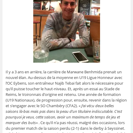
Il y a 3 ans en arrière, la carrière de Marwane Benhmida prenait un
nouvel élan. Au-dessus de la moyenne en U19 Ligue Honneur avec
l’OC Eybens, son entraîneur Najib Tebai fait alors le nécessaire pour
qu’il puisse toucher le haut-niveau. Et, après un essai au Stade de
Reims, le Voironnais d’origine est retenu. Une année de formation
(U19 Nationaux), de progression pour, ensuite, revenir dans la région
et s’engager avec le SO Chambéry (CFA2). «
J’ai vécu deux belles
saisons là-bas mais pas dans la peau d’un titulaire indiscutable. C’est
pourquoi je veux, cette saison, avoir un maximum de temps de jeu et
marquer des buts
« . Ce qu’il n’a pas réussi, malgré des occasions, lors
du premier match de la saison perdu (2-1) dans le derby à Seyssinet.