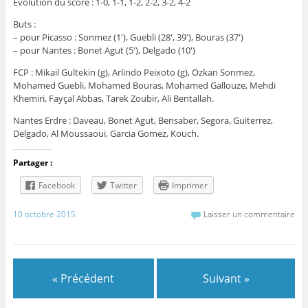
Évolution du score : 1-0, 1-1, 1-2, 2-2, 3-2, 4-2
Buts :
– pour Picasso : Sonmez (1′), Guebli (28′, 39′), Bouras (37′)
– pour Nantes : Bonet Agut (5′), Delgado (10′)
FCP : Mikail Gultekin (g), Arlindo Peixoto (g), Ozkan Sonmez,
Mohamed Guebli, Mohamed Bouras, Mohamed Gallouze, Mehdi
Khemiri, Fayçal Abbas, Tarek Zoubir, Ali Bentallah.
Nantes Erdre : Daveau, Bonet Agut, Bensaber, Segora, Guiterrez,
Delgado, Al Moussaoui, Garcia Gomez, Kouch.
Partager :
Facebook
Twitter
Imprimer
10 octobre 2015
Laisser un commentaire
« Précédent
Suivant »