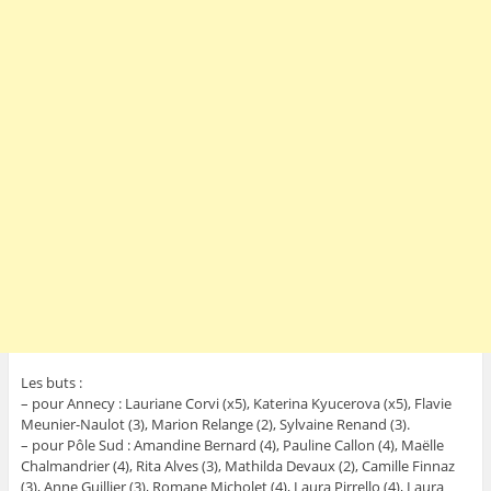
Les buts :
– pour Annecy : Lauriane Corvi (x5), Katerina Kyucerova (x5), Flavie
Meunier-Naulot (3), Marion Relange (2), Sylvaine Renand (3).
– pour Pôle Sud : Amandine Bernard (4), Pauline Callon (4), Maëlle
Chalmandrier (4), Rita Alves (3), Mathilda Devaux (2), Camille Finnaz
(3), Anne Guillier (3), Romane Micholet (4), Laura Pirrello (4), Laura