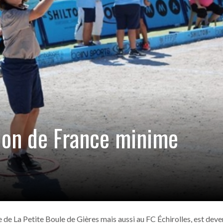
ANGERS –
ia (6-2)
- 13 novembre 2016
our Picasso
- 13 novembre 2016
tia
- 13 novembre 2016
in Sud
- 13 novembre 2016
FC Echirolles
- 26 juillet 2017
ion de France minime
e de La Petite Boule de Gières mais aussi au FC Échirolles, est dev