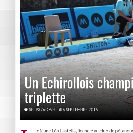
DE NATATION
Résumé vidéo Picasso – Bast
2ème victoire de la saison p
Les photos de Picasso – Bas
Résumé vidéo Echirolles – A
Les photos de la reprise du 
Un Echirollois champ
triplette
SF29376-OVH
6 SEPTEMBRE 2015
e jeune Léo Lastella, licencié au club de pétanqu