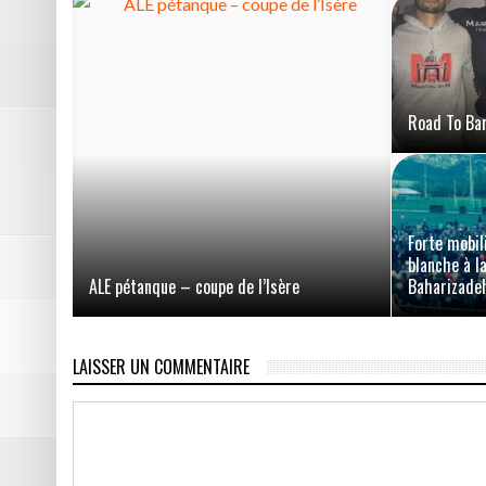
Road To Ba
Forte mobil
blanche à l
ALE pétanque – coupe de l’Isère
Baharizade
LAISSER UN COMMENTAIRE