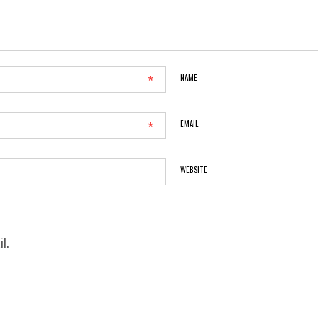
*
NAME
*
EMAIL
WEBSITE
l.