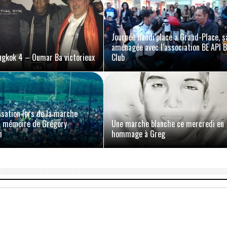
Journée handi’place à Grand-Place, s
aménagée avec l’association BE API 
ngkok 4 – Oumar Ba victorieux
Club
isation lors de la marche
a mémoire de Grégory
Une marche blanche ce mercredi en
h
hommage à Greg