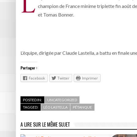
L
champion de France minime triplette fin août d
et Tomas Bonner.
L’équipe, dirigée par Claude Lastella, a battu en finale
Partager :
Facebook
Twitter
Imprimer
POSTED IN:
UNCATEGORIZED
TAGGED:
LÉO LASTELLA
PÉTANQUE
A LIRE SUR LE MÊME SUJET