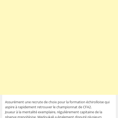
Assurément une recrute de choix pour la formation échirolloise qui
aspire à rapidement retrouver le championnat de CFA2.
Joueur à la mentalité exemplaire, régulièrement capitaine de la
réserve grenobloise, Medoukali a également disputé plusieurs