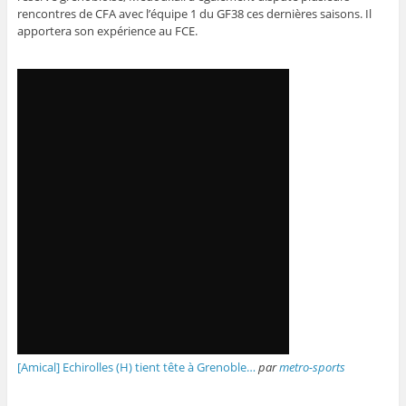
rencontres de CFA avec l’équipe 1 du GF38 ces dernières saisons. Il
apportera son expérience au FCE.
[Amical] Echirolles (H) tient tête à Grenoble…
par
metro-sports