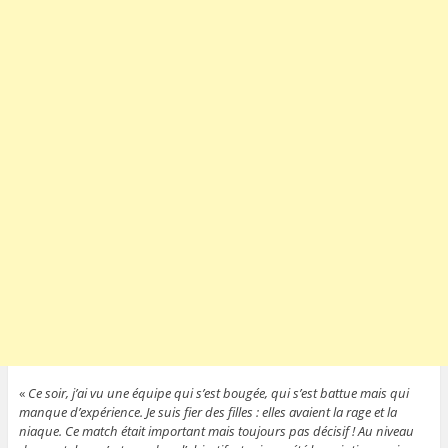
«
Ce soir, j’ai vu une équipe qui s’est bougée, qui s’est battue mais qui
manque d’expérience. Je suis fier des filles : elles avaient la rage et la
niaque. Ce match était important mais toujours pas décisif ! Au niveau