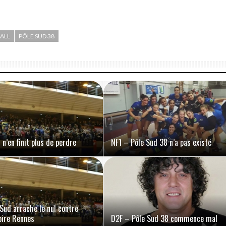
ALL
PÔLE SUD 38
n’en finit plus de perdre
NF1 – Pôle Sud 38 n’a pas existé
Sud arrache le nul contre
oire Rennes
D2F – Pôle Sud 38 commence mal