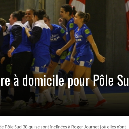
ANGERS –
 des Alpes de natation
- 29 novembre 2016
it bassin -Angers –
- 25 novembre 2016
irolles
- 15 novembre 2016
Echirolles à Bourgoin
- 15 novembre 2016
 !
- 15 novembre 2016
ire à domicile pour Pôle S
de Pôle Sud 38 qui se sont inclinées à Roger Journet (où elles n’ont