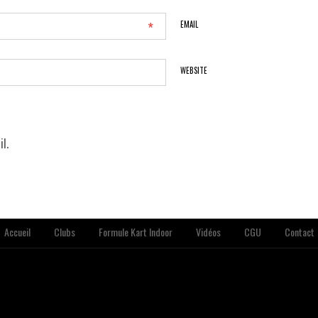
*
EMAIL
WEBSITE
l.
Accueil
Clubs
Formule Kart Indoor
Vidéos
CGU
Contact