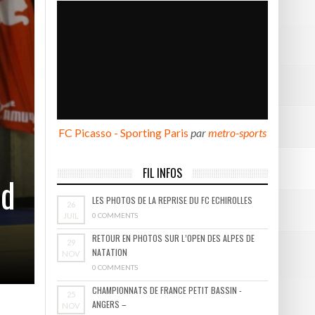
BOURGOIN
FC Picasso - Sporting Paris
par
metro-sports
FIL INFOS
ud
LES PHOTOS DE LA REPRISE DU FC ECHIROLLES
26
JUIL
0 COMMENTS
RETOUR EN PHOTOS SUR L’OPEN DES ALPES DE
29
NATATION
NOV
0 COMMENTS
CHAMPIONNATS DE FRANCE PETIT BASSIN -
25
ANGERS –
NOV