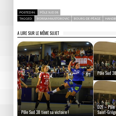
POSTED IN:
PÔLE SUD 38
TAGGED:
BORISA MAJSTOROVIC
BOURG-DE-PÉAGE
HANDB
A LIRE SUR LE MÊME SUJET
Pôle Sud 38 
D2F – Pôle 
Pôle Sud 38 tient sa victoire !
Saint-Grég