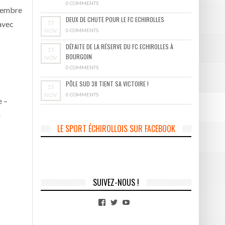
0 COMMENTS
ovembre
DEUX DE CHUTE POUR LE FC ECHIROLLES
15
avec
NOV
0 COMMENTS
DÉFAITE DE LA RÉSERVE DU FC ECHIROLLES À
15
BOURGOIN
NOV
0 COMMENTS
PÔLE SUD 38 TIENT SA VICTOIRE !
15
NOV
0 COMMENTS
e –
n
LE SPORT ÉCHIROLLOIS SUR FACEBOOK
SUIVEZ-NOUS !
Facebook
Twitter
YouTube