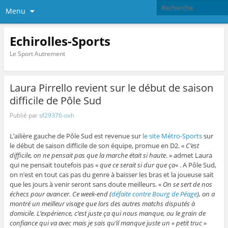
Menu
Echirolles-Sports
Le Sport Autrement
Laura Pirrello revient sur le début de saison
difficile de Pôle Sud
Publié par
sf29376-ovh
L’ailière gauche de Pôle Sud est revenue sur
le site Métro-Sports
sur
le début de saison difficile de son équipe, promue en D2. «
C’est
difficile, on ne pensait pas que la marche était si haute
. » admet Laura
qui ne pensait toutefois pas «
que ce serait si dur que ça
« .
A Pôle Sud,
on n’est en tout cas pas du genre à baisser les bras et la joueuse sait
que les jours à venir seront sans doute meilleurs. «
On se sert de nos
échecs pour avancer. Ce week-end (
défaite contre Bourg de Péage
), on a
montré un meilleur visage que lors des autres matchs disputés à
domicile. L’expérience, c’est juste ça qui nous manque, ou le grain de
confiance qui va avec mais je sais qu’il manque juste un « petit truc »