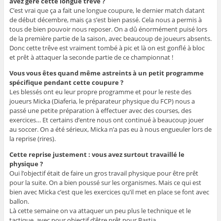
avez géré cette longue trêve ?
C’est vrai que ça a fait une longue coupure, le dernier match datant
de début décembre, mais ça s’est bien passé. Cela nous a permis à
tous de bien pouvoir nous reposer. On a dû énormément puisé lors
de la première partie de la saison, avec beaucoup de joueurs absents.
Donc cette trêve est vraiment tombé à pic et là on est gonflé à bloc
et prêt à attaquer la seconde partie de ce championnat !
Vous vous êtes quand même astreints à un petit programme
spécifique pendant cette coupure ?
Les blessés ont eu leur propre programme et pour le reste des
joueurs Micka (Diaferia, le préparateur physique du FCP) nous a
passé une petite préparation à effectuer avec des courses, des
exercices… Et certains d’entre nous ont continué à beaucoup jouer
au soccer. On a été sérieux, Micka n’a pas eu à nous engueuler lors de
la reprise (rires).
Cette reprise justement : vous avez surtout travaillé le
physique ?
Oui l’objectif était de faire un gros travail physique pour être prêt
pour la suite. On a bien poussé sur les organismes. Mais ce qui est
bien avec Micka c’est que les exercices qu’il met en place se font avec
ballon.
Là cette semaine on va attaquer un peu plus le technique et le
tactique, avec pour objectif d’être prêt pour Bastia.