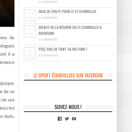
0 COMMENTS
DEUX DE CHUTE POUR LE FC ECHIROLLES
15
NOV
0 COMMENTS
DÉFAITE DE LA RÉSERVE DU FC ECHIROLLES À
15
BOURGOIN
NOV
iens du
0 COMMENTS
ologues
PÔLE SUD 38 TIENT SA VICTOIRE !
15
ont il a
NOV
0 COMMENTS
érience
LE SPORT ÉCHIROLLOIS SUR FACEBOOK
’époque,
de de se
s de ses
SUIVEZ-NOUS !
inscrire
es buts.
Facebook
Twitter
YouTube