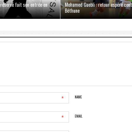
 réserve fait son entrée en
Mohamed Guebli : retour espéré con
Béthune
*
NAME
*
EMAIL