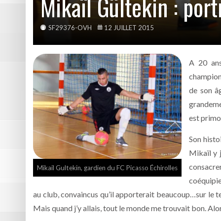
Mikaïl Gültekin : port
SF29376-OVH
12 JUILLET 2015
A 20 ans
championn
de son âg
grandemen
est primor
Son histo
Mikaïl y 
consacrer
Mikail Gultekin, gardien du FC Picasso Échirolles
coéquipie
au club, convaincus qu’il apporterait beaucoup…sur le terr
Mais quand j’y allais, tout le monde me trouvait bon. Alor