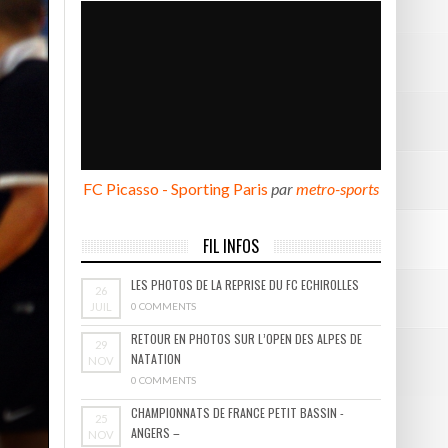
BOURGOIN
FC Picasso - Sporting Paris
par
metro-sports
FIL INFOS
LES PHOTOS DE LA REPRISE DU FC ECHIROLLES
26
JUIL
0 COMMENTS
RETOUR EN PHOTOS SUR L’OPEN DES ALPES DE
29
NATATION
NOV
0 COMMENTS
CHAMPIONNATS DE FRANCE PETIT BASSIN -
25
ANGERS –
NOV