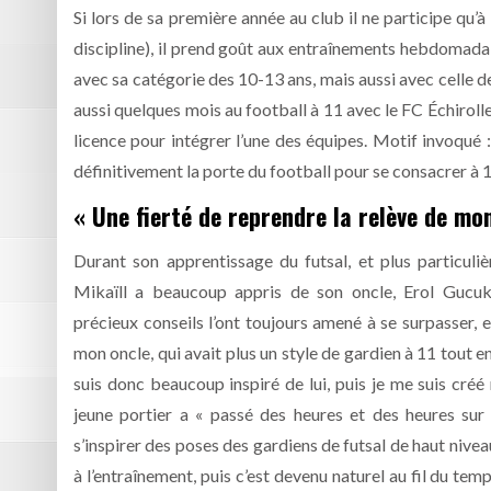
Si lors de sa première année au club il ne participe qu’
discipline), il prend goût aux entraînements hebdomadaires
avec sa catégorie des 10-13 ans, mais aussi avec celle de
aussi quelques mois au football à 11 avec le FC Échirolle
licence pour intégrer l’une des équipes. Motif invoqué 
définitivement la porte du football pour se consacrer à 
« Une fierté de reprendre la relève de mo
Durant son apprentissage du futsal, et plus particuli
Mikaïll a beaucoup appris de son oncle, Erol Gucuko
précieux conseils l’ont toujours amené à se surpasser, e
mon oncle, qui avait plus un style de gardien à 11 tout e
suis donc beaucoup inspiré de lui, puis je me suis créé 
jeune portier a « passé des heures et des heures su
s’inspirer des poses des gardiens de futsal de haut niveau 
à l’entraînement, puis c’est devenu naturel au fil du tem