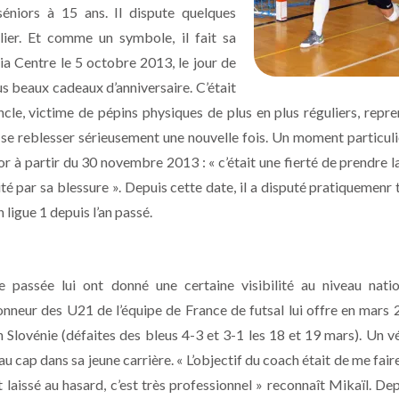
séniors à 15 ans. Il dispute quelques
ulier. Et comme un symbole, il fait sa
ia Centre le 5 octobre 2013, le jour de
us beaux cadeaux d’anniversaire. C’était
oncle, victime de pépins physiques de plus en plus réguliers, repr
 se reblesser sérieusement une nouvelle fois. Un moment particul
or à partir du 30 novembre 2013 : « c’était une fierté de prendre l
té par sa blessure ». Depuis cette date, il a disputé pratiquemenr 
 ligue 1 depuis l’an passé.
 passée lui ont donné une certaine visibilité au niveau natio
onneur des U21 de l’équipe de France de futsal lui offre en mars
Slovénie (défaites des bleus 4-3 et 3-1 les 18 et 19 mars). Un v
u cap dans sa jeune carrière. « L’objectif du coach était de me faire
 laissé au hasard, c’est très professionnel » reconnaît Mikaïl. Depu