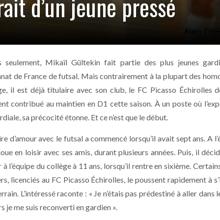
rait d’un jeune pressé
 seulement, Mikaïl Gültekin fait partie des plus jeunes gard
at de France de futsal. Mais contrairement à la plupart des hom
e, il est déjà titulaire avec son club, le FC Picasso Échirolles d
t contribué au maintien en D1 cette saison. À un poste où l’exp
diale, sa précocité étonne. Et ce n’est que le début.
ire d’amour avec le futsal a commencé lorsqu’il avait sept ans. A l
joue en loisir avec ses amis, durant plusieurs années. Puis, il déci
 à l’équipe du collège à 11 ans, lorsqu’il rentre en sixième. Certain
rs, licenciés au FC Picasso Échirolles, le poussent rapidement à s’
ain. L’intéressé raconte : « Je n’étais pas prédestiné à aller dans l
s je me suis reconverti en gardien ».