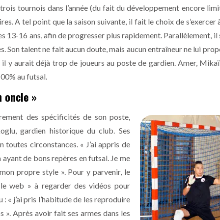
à trois tournois dans l’année (du fait du développement encore limi
. A tel point que la saison suivante, il fait le choix de s’exercer à
s 13-16 ans, afin de progresser plus rapidement. Parallèlement, il 
s. Son talent ne fait aucun doute, mais aucun entraîneur ne lui pro
: il y aurait déjà trop de joueurs au poste de gardien. Amer, Mika
100% au futsal.
n oncle »
èrement des spécificités de son poste,
glu, gardien historique du club. Ses
n toutes circonstances. « J’ai appris de
n ayant de bons repères en futsal. Je me
mon propre style ». Pour y parvenir, le
r le web » à regarder des vidéos pour
: « j’ai pris l’habitude de les reproduire
ps ». Après avoir fait ses armes dans les