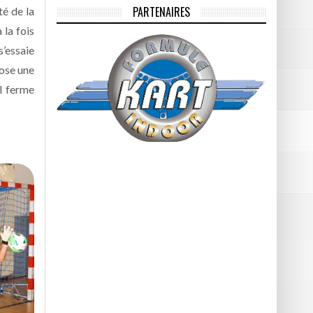
PARTENAIRES
té de la
 la fois
s’essaie
pose une
ïl ferme