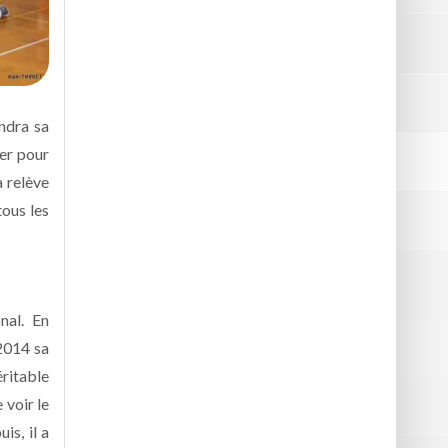
endra sa
ier pour
a relève
tous les
nal. En
 2014 sa
éritable
 voir le
is, il a