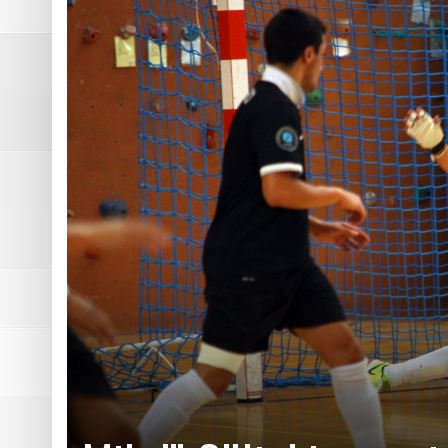
DE NATATION
Pôle Sud 38 tient sa victoire
Résumé vidéo Picasso – Bast
2ème victoire de la saison p
Les photos de Picasso – Bas
Résumé vidéo Echirolles – A