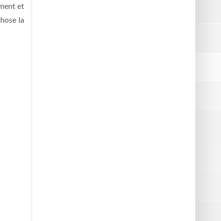
ement et
chose la