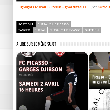
Highlights Mikail Gultekin – goal futsal FC…
par
metro-s
POSTED IN:
FUTSAL CLUB PICASSO
TAGGED:
FUTSAL
FUTSAL CLUB PICASSO
GULTEKIN
A LIRE SUR LE MÊME SUJET
Picasso – S
un gagnant,