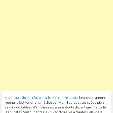
A la lecture du 9-2 réalisé par le FCP contre Bastia
, beaucoup auront
retenu le festival offensif réalisé par Moh Bouras et ses coéquipiers.
Le « 2 » du tableau d’affichage aura sans doute davantage interpellé
les puristes. Surtout après le « 1 » (victoire 5-1 à Nantes Bela) de la