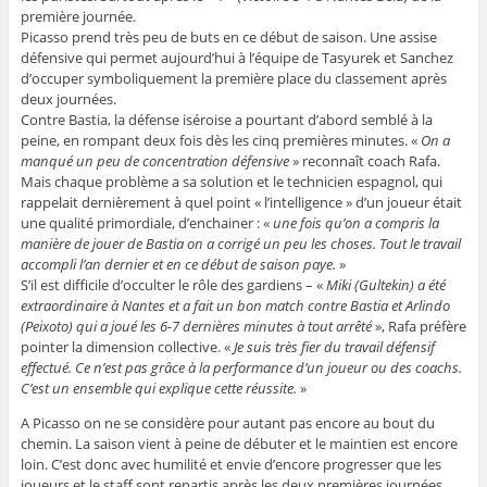
première journée.
Picasso prend très peu de buts en ce début de saison. Une assise
défensive qui permet aujourd’hui à l’équipe de Tasyurek et Sanchez
d’occuper symboliquement la première place du classement après
deux journées.
Contre Bastia, la défense iséroise a pourtant d’abord semblé à la
peine, en rompant deux fois dès les cinq premières minutes. «
On a
manqué un peu de concentration défensive
» reconnaît coach Rafa.
Mais chaque problème a sa solution et le technicien espagnol, qui
rappelait dernièrement à quel point « l’intelligence » d’un joueur était
une qualité primordiale, d’enchainer : «
une fois qu’on a compris la
manière de jouer de Bastia on a corrigé un peu les choses. Tout le travail
accompli l’an dernier et en ce début de saison paye.
»
S’il est difficile d’occulter le rôle des gardiens – «
Miki (Gultekin) a été
extraordinaire à Nantes et a fait un bon match contre Bastia et Arlindo
(Peixoto) qui a joué les 6-7 dernières minutes à tout arrêté
», Rafa préfère
pointer la dimension collective. «
Je suis très fier du travail défensif
effectué. Ce n’est pas grâce à la performance d’un joueur ou des coachs.
C’est un ensemble qui explique cette réussite.
»
A Picasso on ne se considère pour autant pas encore au bout du
chemin. La saison vient à peine de débuter et le maintien est encore
loin. C’est donc avec humilité et envie d’encore progresser que les
joueurs et le staff sont repartis après les deux premières journées.